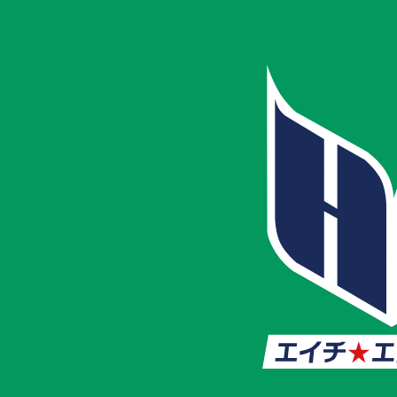
ホーム
院一覧
大塚院
大塚院
山手線 大塚駅 北口 徒歩4分
ひらいはりきゅう整骨院 大塚院
では、肩こりや腰
痛、ひじやひざの痛みなどの治療から、交通事故や労
災まで幅広く対応しています。
施術スタッフ全員が国家資格を保有している
ため、マ
ッサージ、矯正、整体、鍼（はり）治療、冷え、骨盤
矯正などの女性のお悩みまで安心して治療を受けてい
ただけます。