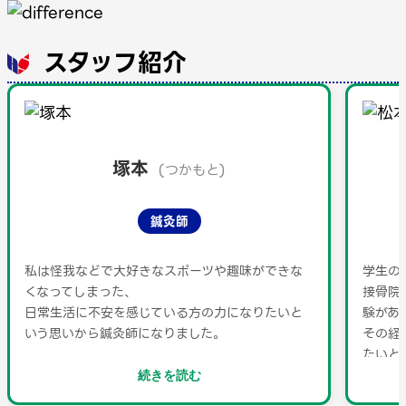
スタッフ紹介
塚本
(つかもと)
鍼灸師
私は怪我などで大好きなスポーツや趣味ができな
学生の
くなってしまった、
接骨院
日常生活に不安を感じている方の力になりたいと
験があ
いう思いから鍼灸師になりました。
その経
たいと
皆様に来てよかった、
お気軽
続きを読む
趣味やスポーツができるようになったと笑顔にな