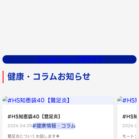
Google Map で確認する
健康・コラムお知らせ
#HS知恵袋40【鵞足炎】
#HS
#健康情報・コラム
2026.04.05
2026.04
鵞足炎についてお話します🌟
モートン