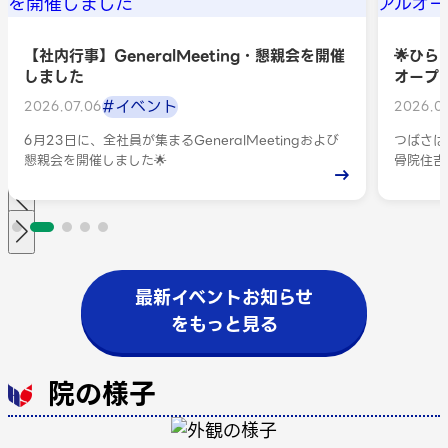
【社内行事】GeneralMeeting・懇親会を開催
🌟ひ
しました
オープン
#イベント
2026.07.06
2026.01
6月23日に、全社員が集まるGeneralMeetingおよび
つばさは
懇親会を開催しました🌟
骨院住吉
→
します✨
最新イベントお知らせ
をもっと見る
院の様子