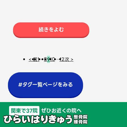
続きをよむ
< 前
1
…
8
9
10
…
12
次 >
#タグ一覧ページをみる
関東で37院
ぜひお近くの院へ