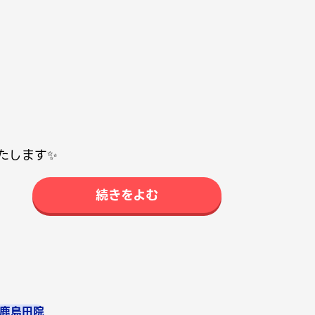
たします✨
続きをよむ
#鹿島田院