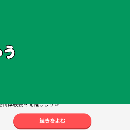
ト
イベント
月6日（木）NEW OPEN🌟
施術体験会を開催します🎉
続きをよむ