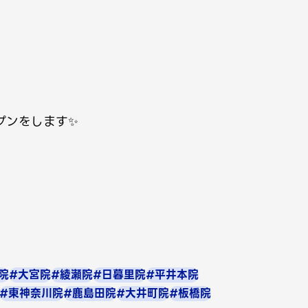
プンをします✨
院
#大宮院
#綾瀬院
#日暮里院
#平井本院
#東神奈川院
#鹿島田院
#大井町院
#板橋院