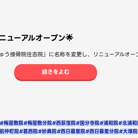
ニューアルオープン🌟
ゅう接骨院住吉院」に名称を変更し、リニューアルオー
続きをよむ
#梅屋敷院
#梅屋敷分院
#西荻窪院
#国分寺院
#浦和院
#北浦和
前仲町院
#葛西院
#妙典院
#西日暮里院
#西日暮里分院
#大塚院