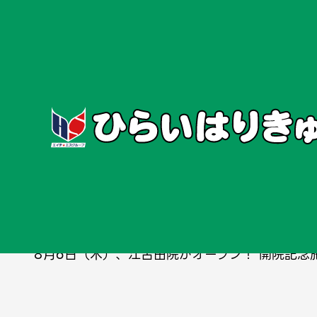
ホーム
お知らせ
タグ一覧
イベン
2026/7/15
#イベント
#Newオープン
#江古田院
🌟ひらいはりきゅう接骨院江古田院8
8月6日（木）、江古田院がオープン！ 開院記念