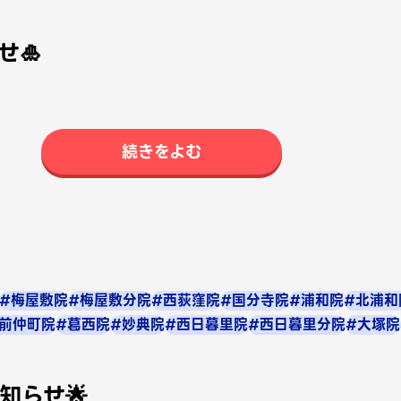
せ🎍
続きをよむ
#梅屋敷院
#梅屋敷分院
#西荻窪院
#国分寺院
#浦和院
#北浦和
前仲町院
#葛西院
#妙典院
#西日暮里院
#西日暮里分院
#大塚院
知らせ🌟