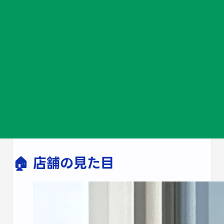
2025年4月1日
から
「Quickひらい」
をオープ
ンしました！
🧖 10分でリフレッシュ
10分と20分のコースがございます。ちょっとし
たお昼の用事、お昼休憩時間、仕事帰りに是非お
立ち寄りください！
整骨院で鍛えた腕には自信あります！
🏠 店舗の見た目