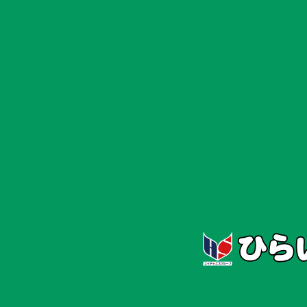
ホーム
お知らせ
Quickひらい NEW O
Quickひらい NEW OPEN
2025/4/1
#Newオープン
#その他
🎉 Quickひらいオープ
ン
平井駅北口徒歩1分。プラウドタワーの1階に