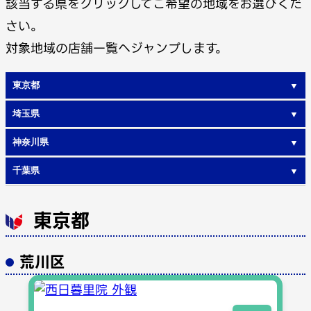
該当する県をクリックしてご希望の地域をお選びくだ
さい。
対象地域の店舗一覧へジャンプします。
東京都
▼
埼玉県
▼
荒川区
板橋区
神奈川県
▼
さいたま市
江戸川区
大田区
千葉県
▼
川崎市
横浜市
葛飾区
北区
市川市
習志野市
東京都
江東区
品川区
杉並区
墨田区
荒川区
豊島区
練馬区