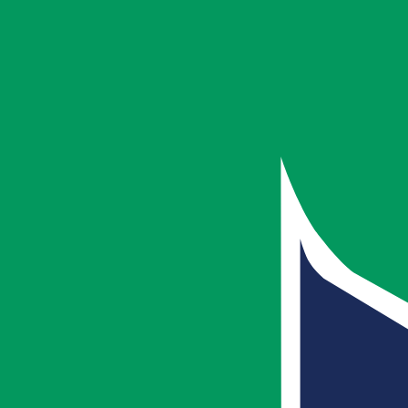
ホーム
院一覧
院一覧
東京・埼玉・千葉・神奈川
37
合計
院
ひらいはりきゅう整骨院・接骨院グループは、
どの
院も最寄り駅からアクセス良好で通いやすい立地
に
ございます。