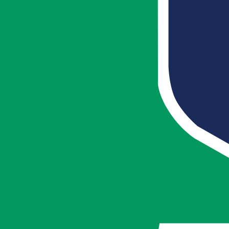
当院は一部の院を除き、受付順でご案内いたします。
気になる症状やご質問等ございましたら、各院の公式
LINE、お近くのひらいはりきゅう整骨院・接骨院ま
でお気軽にご相談ください。
国家資格保持者の専門スタッフが親身になって健康で
快適な毎日をサポートいたします！
最新イベントお知らせ