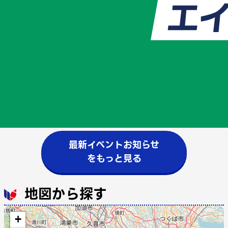
【社内行事】GeneralMeeting・懇親会を開催
🌟ひ
しました
オープン
#イベント
2026.07.06
2026.01
6月23日に、全社員が集まるGeneralMeetingおよび
つばさは
懇親会を開催しました🌟
骨院住吉
→
します✨
最新イベントお知らせ
をもっと見る
地図から探す
+