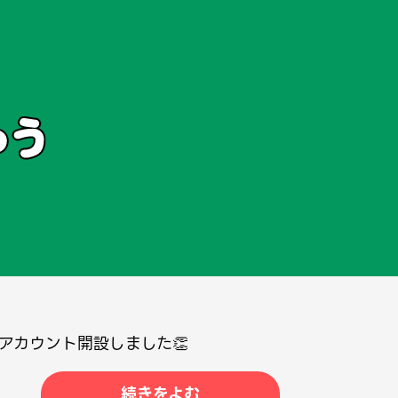
院
西荻窪院
分院
#西荻窪院
#国分寺院
#浦和院
#北浦和院
#大宮院
#綾瀬院
典院
#西日暮里院
#西日暮里分院
#大塚院
#東神奈川院
#鹿島田
新アカウント開設しました👏
続きをよむ