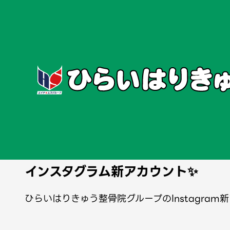
ホーム
お知らせ
タグ一覧
西荻窪
2026/2/5
#その他
#平和島院
#美原院
#尾久院
#梅屋敷院
#梅屋敷
#小松川院
#菊川院
#西大島院
#門前仲町院
#葛西院
#妙
インスタグラム新アカウント✨
ひらいはりきゅう整骨院グループのInstagram