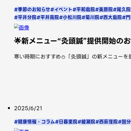
#季節のお知らせ
#イベント
#平和島院
#美原院
#尾久院
#平井分院
#平井南院
#小松川院
#菊川院
#西大島院
#門
🌟新メニュー“灸頭鍼”提供開始のお
寒い時期におすすめ⛄「灸頭鍼」の新メニューを提
2025/6/21
#健康情報・コラム
#日暮里院
#綾瀬院
#西荻窪院
#国