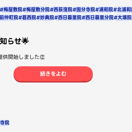
#梅屋敷院
#梅屋敷分院
#西荻窪院
#国分寺院
#浦和院
#北浦和
前仲町院
#葛西院
#妙典院
#西日暮里院
#西日暮里分院
#大塚院
知らせ🌟
供開始しました👏
続きをよむ
分寺院