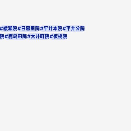
#綾瀬院
#日暮里院
#平井本院
#平井分院
院
#鹿島田院
#大井町院
#板橋院