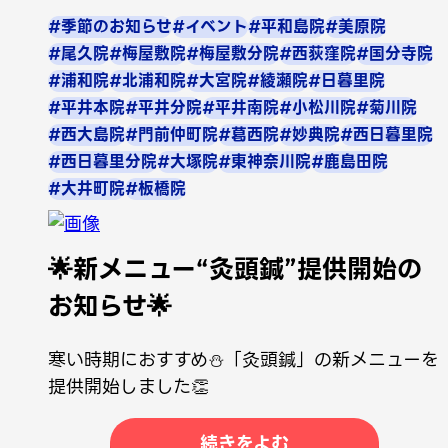
#季節のお知らせ
#イベント
#平和島院
#美原院
#尾久院
#梅屋敷院
#梅屋敷分院
#西荻窪院
#国分寺院
#浦和院
#北浦和院
#大宮院
#綾瀬院
#日暮里院
#平井本院
#平井分院
#平井南院
#小松川院
#菊川院
#西大島院
#門前仲町院
#葛西院
#妙典院
#西日暮里院
#西日暮里分院
#大塚院
#東神奈川院
#鹿島田院
#大井町院
#板橋院
🌟新メニュー“灸頭鍼”提供開始の
お知らせ🌟
寒い時期におすすめ⛄「灸頭鍼」の新メニューを
提供開始しました👏
続きをよむ