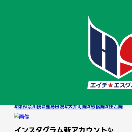
ホーム
お知らせ
タグ一覧
葛西院
葛西院
2026/2/5
#その他
#平和島院
#美原院
#尾久院
#梅屋敷院
#梅屋敷分院
#西荻窪院
#国分寺院
#浦和院
#北浦和院
#大宮院
#綾瀬院
#日暮里院
#平井本院
#平井分院
#平井南院
#小松川院
#菊川院
#西大島院
#門前仲町院
#葛西院
#妙典院
#西日暮里院
#西日暮里分院
#大塚院
#東神奈川院
#鹿島田院
#大井町院
#板橋院
#住吉院
インスタグラム新アカウント✨