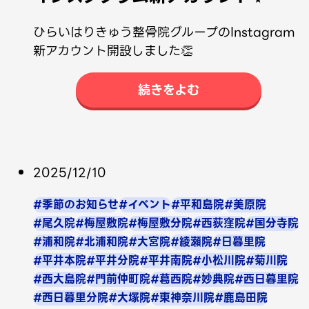
ひらいはりきゅう整骨院グループのInstagram
新アカウント開設しました👏
続きをよむ
2025/12/10
#季節のお知らせ
#イベント
#平和島院
#美原院
#尾久院
#梅屋敷院
#梅屋敷分院
#西荻窪院
#国分寺院
#浦和院
#北浦和院
#大宮院
#綾瀬院
#日暮里院
#平井本院
#平井分院
#平井南院
#小松川院
#菊川院
#西大島院
#門前仲町院
#葛西院
#妙典院
#西日暮里院
#西日暮里分院
#大塚院
#東神奈川院
#鹿島田院