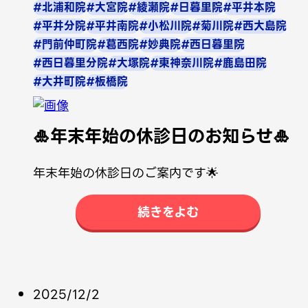
#北浦和院
#大宮院
#綾瀬院
#日暮里院
#平井本院
#平井分院
#平井南院
#小松川院
#菊川院
#西大島院
#門前仲町院
#葛西院
#妙典院
#西日暮里院
#西日暮里分院
#大塚院
#東神奈川院
#鹿島田院
#大井町院
#板橋院
🎍年末年始の休診日のお知らせ🎍
年末年始の休診日のご案内です🌟
続きをよむ
2025/12/2