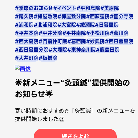
#季節のお知らせ
#イベント
#平和島院
#美原院
#尾久院
#梅屋敷院
#梅屋敷分院
#西荻窪院
#国分寺院
#浦和院
#北浦和院
#大宮院
#綾瀬院
#日暮里院
#平井本院
#平井分院
#平井南院
#小松川院
#菊川院
#西大島院
#門前仲町院
#葛西院
#妙典院
#西日暮里院
#西日暮里分院
#大塚院
#東神奈川院
#鹿島田院
#大井町院
#板橋院
🌟新メニュー“灸頭鍼”提供開始の
お知らせ🌟
寒い時期におすすめ⛄「灸頭鍼」の新メニューを
提供開始しました👏
続きをよむ