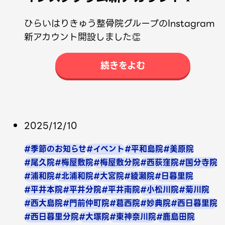
ひらいはりきゅう整骨院グループのInstagram
新アカウント開設しました👏
続きをよむ
2025/12/10
#季節のお知らせ
#イベント
#平和島院
#美原院
#尾久院
#梅屋敷院
#梅屋敷分院
#西荻窪院
#国分寺院
#浦和院
#北浦和院
#大宮院
#綾瀬院
#日暮里院
#平井本院
#平井分院
#平井南院
#小松川院
#菊川院
#西大島院
#門前仲町院
#葛西院
#妙典院
#西日暮里院
#西日暮里分院
#大塚院
#東神奈川院
#鹿島田院