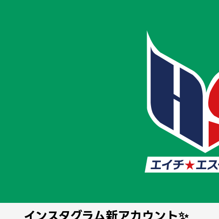
ホーム
お知らせ
タグ一覧
平井本
平井本院
2026/2/5
#その他
#平和島院
#美原院
#尾久院
#梅屋敷院
#梅屋敷分院
#西荻窪院
#国分寺院
#浦和院
#北浦和院
#大宮院
#綾瀬院
#日暮里院
#平井本院
#平井分院
#平井南院
#小松川院
#菊川院
#西大島院
#門前仲町院
#葛西院
#妙典院
#西日暮里院
#西日暮里分院
#大塚院
#東神奈川院
#鹿島田院
#大井町院
#板橋院
#住吉院
インスタグラム新アカウント✨