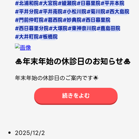
#北浦和院
#大宮院
#綾瀬院
#日暮里院
#平井本院
#平井分院
#平井南院
#小松川院
#菊川院
#西大島院
#門前仲町院
#葛西院
#妙典院
#西日暮里院
#西日暮里分院
#大塚院
#東神奈川院
#鹿島田院
#大井町院
#板橋院
🎍年末年始の休診日のお知らせ🎍
年末年始の休診日のご案内です🌟
続きをよむ
2025/12/2