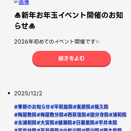
🎍新年お年玉イベント開催のお知
らせ🎍
2026年初めてのイベント開催です✨
続きをよむ
2025/12/2
#季節のお知らせ
#平和島院
#美原院
#尾久院
#梅屋敷院
#梅屋敷分院
#西荻窪院
#国分寺院
#浦和院
#北浦和院
#大宮院
#綾瀬院
#日暮里院
#平井本院
#平井分院
#平井南院
#小松川院
#菊川院
#西大島院