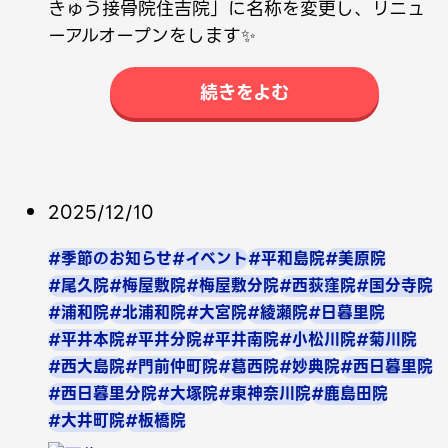
きゅう接骨院住吉院」に名称を変更し、リニュ
ーアルオープンをします✨
続きをよむ
2025/12/10
#季節のお知らせ
#イベント
#平和島院
#美原院
#尾久院
#梅屋敷院
#梅屋敷分院
#西荻窪院
#国分寺院
#浦和院
#北浦和院
#大宮院
#綾瀬院
#日暮里院
#平井本院
#平井分院
#平井南院
#小松川院
#菊川院
#西大島院
#門前仲町院
#葛西院
#妙典院
#西日暮里院
#西日暮里分院
#大塚院
#東神奈川院
#鹿島田院
#大井町院
#板橋院