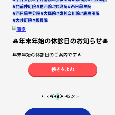
#門前仲町院
#葛西院
#妙典院
#西日暮里院
#西日暮里分院
#大塚院
#東神奈川院
#鹿島田院
#大井町院
#板橋院
🎍年末年始の休診日のお知らせ🎍
年末年始の休診日のご案内です🌟
続きをよむ
< 前
1
2
3
…
12
次 >