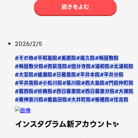
続きをよむ
2026/2/5
#その他
#平和島院
#美原院
#尾久院
#梅屋敷院
#梅屋敷分院
#西荻窪院
#国分寺院
#浦和院
#北浦和院
#大宮院
#綾瀬院
#日暮里院
#平井本院
#平井分院
#平井南院
#小松川院
#菊川院
#西大島院
#門前仲町院
#葛西院
#妙典院
#西日暮里院
#西日暮里分院
#大塚院
#東神奈川院
#鹿島田院
#大井町院
#板橋院
#住吉院
インスタグラム新アカウント✨