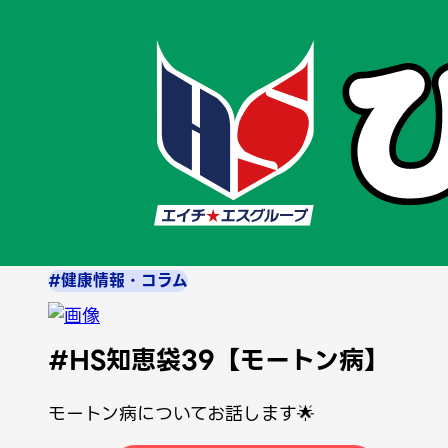
ホーム
お知らせ
お知らせ
< 前
1
2
3
…
12
次 >
2026/4/1
#健康情報・コラム
#HS知恵袋39【モートン病】
モートン病についてお話します🌟