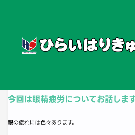
ホーム
お知らせ
#HS知恵袋14【眼精
2025/6/21
#健康情報・コラム
#綾瀬院
今回は眼精疲労についてお話しま
眼の疲れには色々あります。