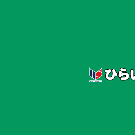
ホーム
お知らせ
#HS知恵袋37【ロコ
#HS知恵袋37【ロコモティブシン
ドローム】
2025/10/15
#健康情報・コラム
その「ちょっとの不調」、実は
ロコモかも？
最近、こんなことありませんか？