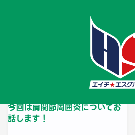
ホーム
お知らせ
#HS知恵袋11【肩関
#HS知恵袋11【肩関節周囲炎】
2025/6/12
#健康情報・コラム
#平井南院
#平井本院
#平井分院
#小松川院
今回は肩関節周囲炎についてお
話します！